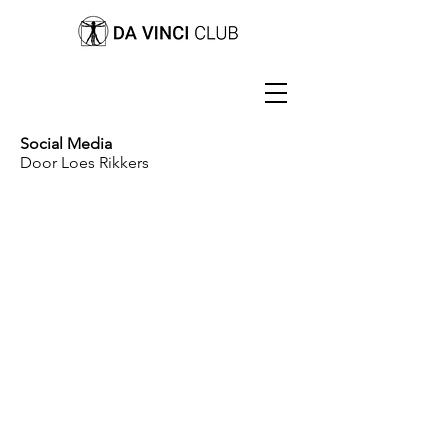
Social Media
Door Loes Rikkers
Contactgegevens
Da Vinci SalonSoftware
www.dvi.nl
info@dvi.nl