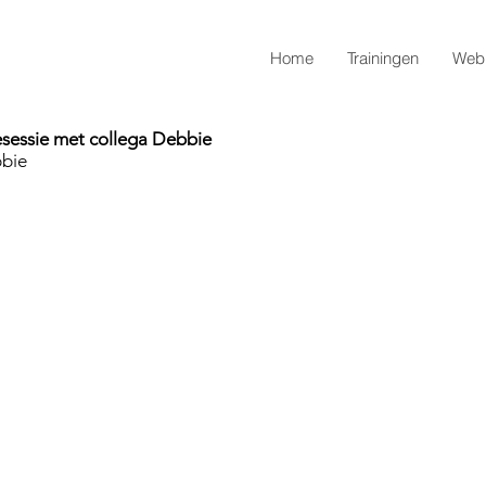
Home
Trainingen
Webi
iesessie met collega Debbie
bbie